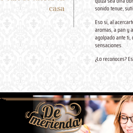
quizá sea otra ob
casa
sonido tenue, suti
Eso sí, al acercar
aromas, a pan y a
agolpado ante ti
sensaciones.
¿Lo reconoces? E