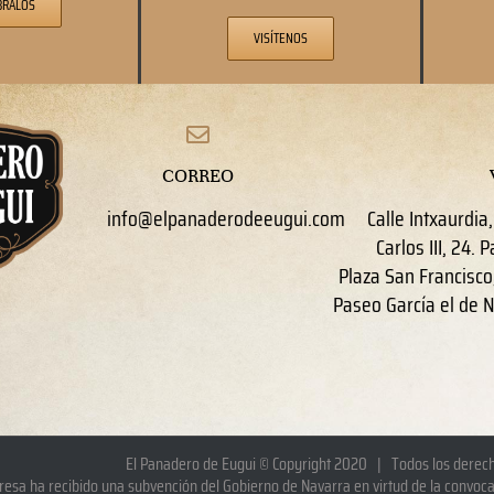
BRALOS
VISÍTENOS
CORREO
info@elpanaderodeeugui.com
Calle Intxaurdia,
Carlos III, 24.
Plaza San Francisco
Paseo García el de N
El Panadero de Eugui © Copyright 2020 | Todos los dere
esa ha recibido una subvención del Gobierno de Navarra en virtud de la convoca