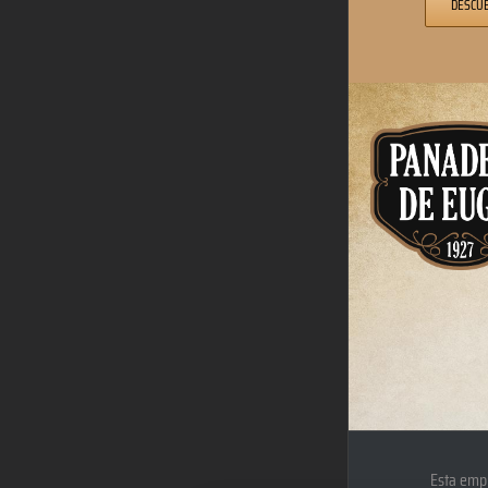
DESCÚ
Esta empr