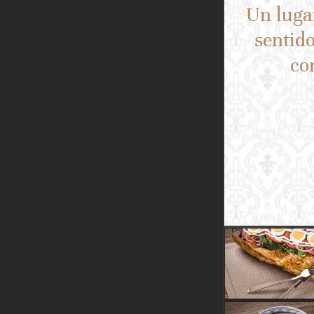
Un lugar
sentido
co