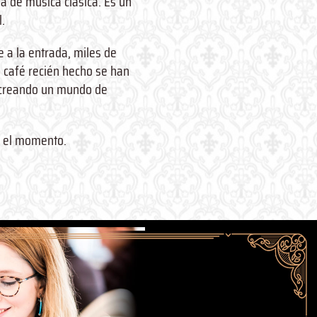
ra de música clásica. Es un
l.
te a la entrada, miles de
 café recién hecho se han
, creando un mundo de
s el momento.