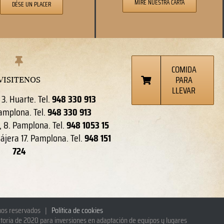
MIRE NUESTRA CARTA
DÉSE UN PLACER
COMIDA
PARA
VISITENOS
LLEVAR
 3. Huarte. Tel.
948 330 913
 Pamplona. Tel.
948 330 913
, 8. Pamplona. Tel.
948 1053 15
ájera 17. Pamplona. Tel.
948 151
724
chos reservados |
Política de cookies
toria de 2020 para inversiones en adaptación de equipos y lugares