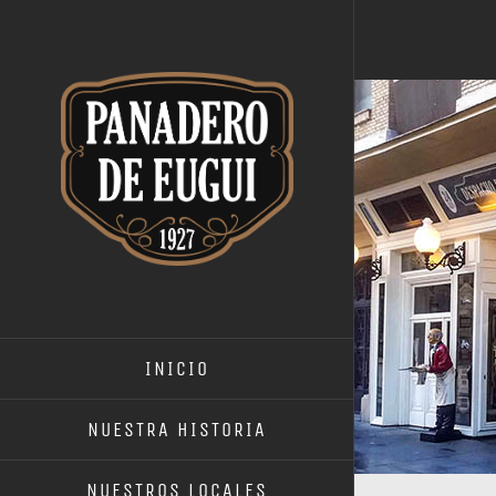
Saltar
al
contenido
INICIO
NUESTRA HISTORIA
NUESTROS LOCALES